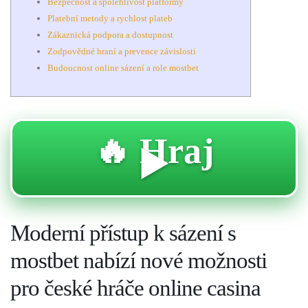
Bezpečnost a spolehlivost platformy
Platební metody a rychlost plateb
Zákaznická podpora a dostupnost
Zodpovědné hraní a prevence závislosti
Budoucnost online sázení a role mostbet
🔥 Hraj
▶️
Moderní přístup k sázení s
mostbet nabízí nové možnosti
pro české hráče online casina