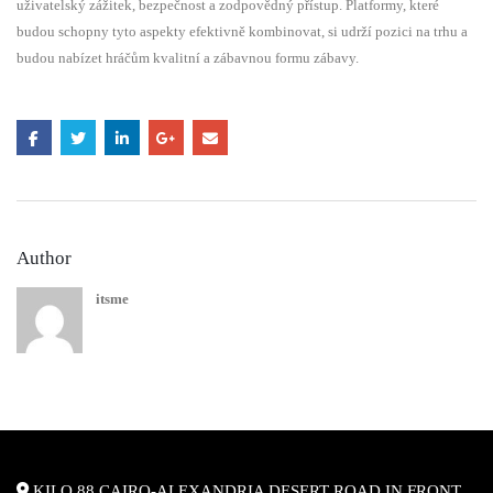
uživatelský zážitek, bezpečnost a zodpovědný přístup. Platformy, které
budou schopny tyto aspekty efektivně kombinovat, si udrží pozici na trhu a
budou nabízet hráčům kvalitní a zábavnou formu zábavy.
Author
itsme
KILO 88 CAIRO-ALEXANDRIA DESERT ROAD IN FRONT