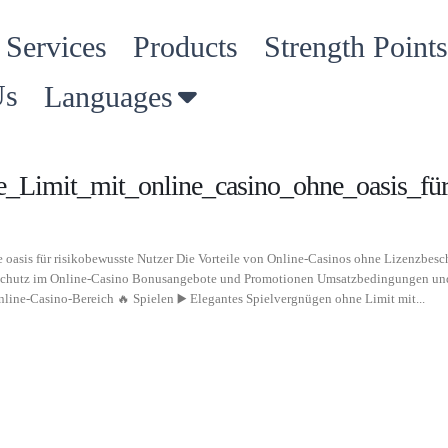
 Services
Products
Strength Points
Us
Languages
e_Limit_mit_online_casino_ohne_oasis_fü
e oasis für risikobewusste Nutzer Die Vorteile von Online-Casinos ohne Lizenzb
nschutz im Online-Casino Bonusangebote und Promotionen Umsatzbedingungen und
ne-Casino-Bereich 🔥 Spielen ▶️ Elegantes Spielvergnügen ohne Limit mit...