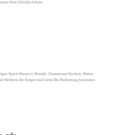
terar dem Utforska lokala...
ichtigen Spiels Kreative Abende: Gemeinsam Kochen, Malen
d Wellness für Körper und Geist Die Bedeutung bewusster