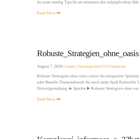
du resan smidig Tips för att minimera din miljöpåverkan Säke
Read More
Robuste_Strategien_ohne_oasis
August 7, 2026 |
itsme
|
Uncategorized
|
0 Comments
Robuste Strategien ohne oasis casino für entspannte Spiele
oder Basteln Themenabende für noch mehr Spaß Kulturelle V
Freizeitgestaltung 🔥 Spielen ▶️ Robuste Strategien ohne oasi
Read More