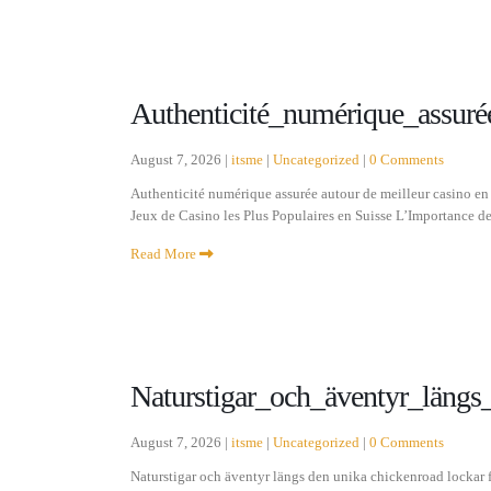
gateway
to
exciting
slots
Authenticité_numérique_assuré
and
live
August 7, 2026 |
itsme
|
Uncategorized
|
0 Comments
dealer
action
Authenticité numérique assurée autour de meilleur casino e
Jeux de Casino les Plus Populaires en Suisse L’Importance d
Read More
Naturstigar_och_äventyr_längs_
August 7, 2026 |
itsme
|
Uncategorized
|
0 Comments
Naturstigar och äventyr längs den unika chickenroad lockar f