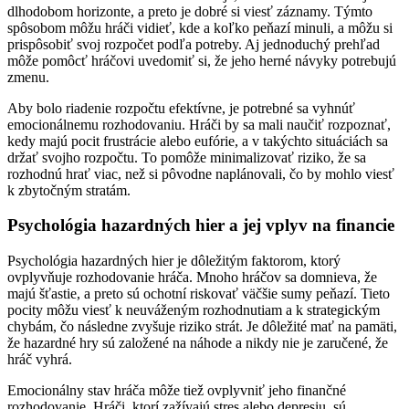
dlhodobom horizonte, a preto je dobré si viesť záznamy. Týmto
spôsobom môžu hráči vidieť, kde a koľko peňazí minuli, a môžu si
prispôsobiť svoj rozpočet podľa potreby. Aj jednoduchý prehľad
môže pomôcť hráčovi uvedomiť si, že jeho herné návyky potrebujú
zmenu.
Aby bolo riadenie rozpočtu efektívne, je potrebné sa vyhnúť
emocionálnemu rozhodovaniu. Hráči by sa mali naučiť rozpoznať,
kedy majú pocit frustrácie alebo eufórie, a v takýchto situáciách sa
držať svojho rozpočtu. To pomôže minimalizovať riziko, že sa
rozhodnú hrať viac, než si pôvodne naplánovali, čo by mohlo viesť
k zbytočným stratám.
Psychológia hazardných hier a jej vplyv na financie
Psychológia hazardných hier je dôležitým faktorom, ktorý
ovplyvňuje rozhodovanie hráča. Mnoho hráčov sa domnieva, že
majú šťastie, a preto sú ochotní riskovať väčšie sumy peňazí. Tieto
pocity môžu viesť k neuváženým rozhodnutiam a k strategickým
chybám, čo následne zvyšuje riziko strát. Je dôležité mať na pamäti,
že hazardné hry sú založené na náhode a nikdy nie je zaručené, že
hráč vyhrá.
Emocionálny stav hráča môže tiež ovplyvniť jeho finančné
rozhodovanie. Hráči, ktorí zažívajú stres alebo depresiu, sú