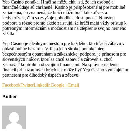
Yep Casino ponúka. Hráči sa môžu cítiť istí, že ich osobné a
finančné údaje sú chránené. Kasíno je prispôsobené aj pre mobilné
zariadenia, čo znamená, že hráči môžu hrať kdekoľvek a
kedykoľvek, čím sa zvyšuje pohodlie a dostupnosť. Nonstop
podpora a rôzne promo akcie zaisťujú, že hráči majú vždy prístup k
potrebným informáciám a možnostiam na zlepšenie svojho herného
zážitku.
Yep Casino je ideálnym miestom pre každého, kto hľadá zábavu v
oblasti online hazardu. Vďaka jeho širokej ponuke hier,
bezpečnostným opatreniam a zákazníckej podpore, je prínosom pre
slovenských hráčov, ktorí sa chcú zabaviť a zároveň si chcú
zachovať kontrolu nad svojimi financiami. Na správne riadenie
financií pri hazardných hrách tak môže byť Yep Casino vynikajúcim
partnerom pre dlhodobý úspech a zábavu.
Facebook
Twitter
LinkedIn
Google +
Email
Author