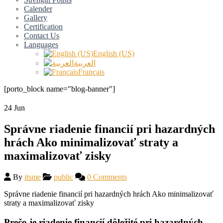
Calender
Gallery
Certification
Contact Us
Languages
English (US)
العربية
Français
[porto_block name="blog-banner"]
24
Jun
Správne riadenie financií pri hazardných
hrách Ako minimalizovať straty a
maximalizovať zisky
By
itsme
public
0 Comments
Správne riadenie financií pri hazardných hrách Ako minimalizovať
straty a maximalizovať zisky
Prečo je riadenie financií dôležité pri hazardných