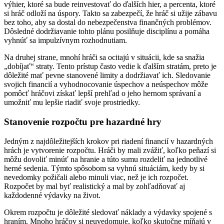
výhier, ktoré sa bude reinvestovať do ďalších hier, a percenta, ktoré
si hráč odloží na úspory. Takto sa zabezpečí, že hráč si užije zábavu
bez toho, aby sa dostal do nebezpečenstva finančných problémov.
Dôsledné dodržiavanie tohto plánu posilňuje disciplínu a pomáha
vyhnúť sa impulzívnym rozhodnutiam.
Na druhej strane, mnohí hráči sa ocitajú v situácii, kde sa snažia
„dobíjať“ straty. Tento prístup často vedie k ďalším stratám, preto je
dôležité mať pevne stanovené limity a dodržiavať ich. Sledovanie
svojich financií a vyhodnocovanie úspechov a neúspechov môže
pomôcť hráčovi získať lepší prehľad o jeho hernom správaní a
umožniť mu lepšie riadiť svoje prostriedky.
Stanovenie rozpočtu pre hazardné hry
Jedným z najdôležitejších krokov pri riadení financií v hazardných
hrách je vytvorenie rozpočtu. Hráči by mali zvážiť, koľko peňazí si
môžu dovoliť minúť na hranie a túto sumu rozdeliť na jednotlivé
herné sedenia. Týmto spôsobom sa vyhnú situáciám, kedy by si
nevedomky požičali alebo minuli viac, než je ich rozpočet.
Rozpočet by mal byť realistický a mal by zohľadňovať aj
každodenné výdavky na život.
Okrem rozpočtu je dôležité sledovať náklady a výdavky spojené s
hraním. Mnoho hráčov si neuvedomuje, koľko skutočne míňajú v