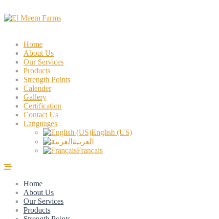
Home
About Us
Our Services
Products
Strength Points
Calender
Gallery
Certification
Contact Us
Languages
English (US)
العربية
Français
Home
About Us
Our Services
Products
Strength Points