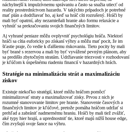
náchylnejší k impulzívnemu správaniu a často sa snažia utiecť od
reality prostredníctvom hazardu. V takýchto prípadoch je potrebné
mať plán a dodržiavať ho, aj keď sa hráč cíti rozrušený. Hráči by
mali byť opatrní, aby nezamieňali hranie ako formu relaxácie a
vyhnúť sa prekračovaniu svojich finančných limitov.
Aj vyhrané peniaze môžu ovplyvniť psychológiu hráča. Niektorí
hráči sa cítia euforicky po získaní výhry a môžu mať pocit, že im
šťastie praje, čo vedie k ďalšiemu riskovaniu. Tieto pocity by mali
byť brané s rezervou a mali by byť vyvážené pevným plánom, aby
sa predišlo zbytočným stratám. Udržiavanie triezvosti v rozhodovaní
je kľúčom k úspešnému riadeniu financií v hazardných hrách.
Stratégie na minimalizáciu strát a maximalizáciu
ziskov
Existuje niekoľko stratégií, ktoré môžu hráčom pomôcť
minimalizovať straty a maximalizovať zisky. Prvou z nich je
rozumné stanovovanie limitov pre hranie. Stanovenie časových a
finančných limitov je kľúčové, pretože pomáha hráčom udržať si
prehľad a zabrániť nadmernému hraniu. Hráči by mali tiež zvážiť,
aké typy hier hrajú, a uprednostniť tie, ktoré majú nižší house edge,
čím zvyšujú svoje šance na výhru.