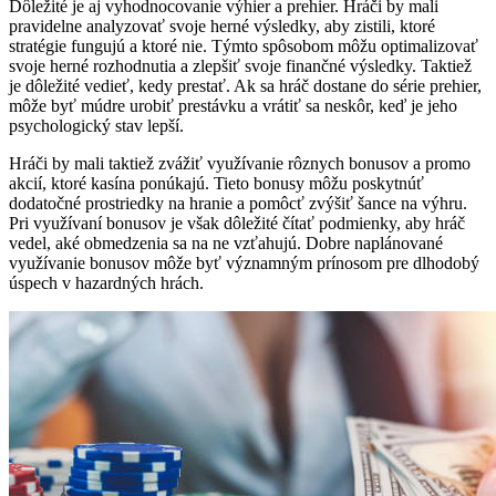
Dôležité je aj vyhodnocovanie výhier a prehier. Hráči by mali
pravidelne analyzovať svoje herné výsledky, aby zistili, ktoré
stratégie fungujú a ktoré nie. Týmto spôsobom môžu optimalizovať
svoje herné rozhodnutia a zlepšiť svoje finančné výsledky. Taktiež
je dôležité vedieť, kedy prestať. Ak sa hráč dostane do série prehier,
môže byť múdre urobiť prestávku a vrátiť sa neskôr, keď je jeho
psychologický stav lepší.
Hráči by mali taktiež zvážiť využívanie rôznych bonusov a promo
akcií, ktoré kasína ponúkajú. Tieto bonusy môžu poskytnúť
dodatočné prostriedky na hranie a pomôcť zvýšiť šance na výhru.
Pri využívaní bonusov je však dôležité čítať podmienky, aby hráč
vedel, aké obmedzenia sa na ne vzťahujú. Dobre naplánované
využívanie bonusov môže byť významným prínosom pre dlhodobý
úspech v hazardných hrách.