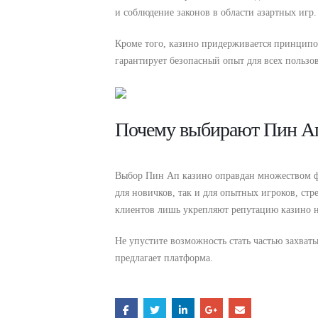
и соблюдение законов в области азартных иг
Кроме того, казино придерживается принципов
гарантирует безопасный опыт для всех пользов
Почему выбирают Пин Ап
Выбор Пин Ап казино оправдан множеством ф
для новичков, так и для опытных игроков, с
клиентов лишь укрепляют репутацию казино н
Не упустите возможность стать частью захва
предлагает платформа.