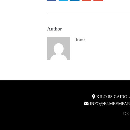
Author
itsme
KILO 88 CAIRO
INFO@ELMEEMFAR
© 