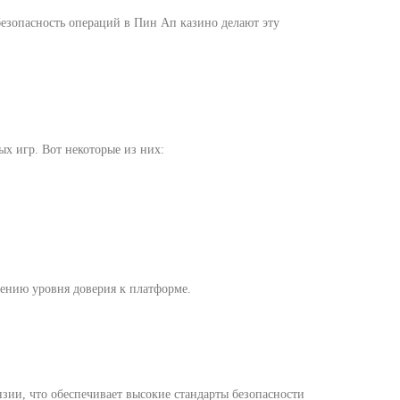
езопасность операций в Пин Ап казино делают эту
х игр. Вот некоторые из них:
шению уровня доверия к платформе.
зии, что обеспечивает высокие стандарты безопасности