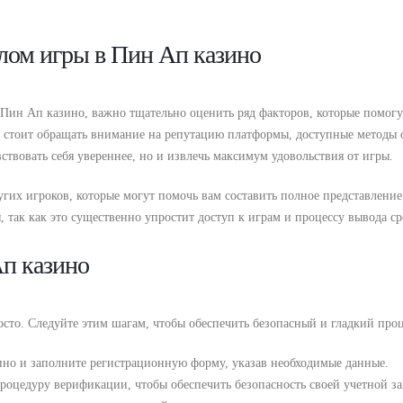
алом игры в Пин Ап казино
 Пин Ап казино, важно тщательно оценить ряд факторов, которые помогу
стоит обращать внимание на репутацию платформы, доступные методы о
ствовать себя увереннее, но и извлечь максимум удовольствия от игры.
гих игроков, которые могут помочь вам составить полное представление 
так как это существенно упростит доступ к играм и процессу вывода ср
Ап казино
сто. Следуйте этим шагам, чтобы обеспечить безопасный и гладкий проц
ино и заполните регистрационную форму, указав необходимые данные.
оцедуру верификации, чтобы обеспечить безопасность своей учетной за