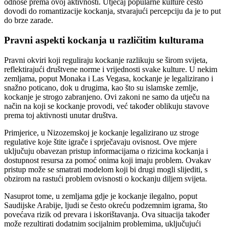
odnose prema ovoj aktivnosti. Utjecaj popularne kulture često
dovodi do romantizacije kockanja, stvarajući percepciju da je to put
do brze zarade.
Pravni aspekti kockanja u različitim kulturama
Pravni okviri koji reguliraju kockanje razlikuju se širom svijeta,
reflektirajući društvene norme i vrijednosti svake kulture. U nekim
zemljama, poput Monaka i Las Vegasa, kockanje je legalizirano i
snažno poticano, dok u drugima, kao što su islamske zemlje,
kockanje je strogo zabranjeno. Ovi zakoni ne samo da utječu na
način na koji se kockanje provodi, već također oblikuju stavove
prema toj aktivnosti unutar društva.
Primjerice, u Nizozemskoj je kockanje legalizirano uz stroge
regulative koje štite igrače i sprječavaju ovisnost. Ove mjere
uključuju obavezan pristup informacijama o rizicima kockanja i
dostupnost resursa za pomoć onima koji imaju problem. Ovakav
pristup može se smatrati modelom koji bi drugi mogli slijediti, s
obzirom na rastući problem ovisnosti o kockanju diljem svijeta.
Nasuprot tome, u zemljama gdje je kockanje ilegalno, poput
Saudijske Arabije, ljudi se često okreću podzemnim igrama, što
povećava rizik od prevara i iskorištavanja. Ova situacija također
može rezultirati dodatnim socijalnim problemima, uključujući