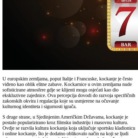
U europskim zemljama, poput Italije i Francuske, kockanje je često
viđeno kao oblik elitne zabave. Kockarnice u ovim zemljama nude
sofisticirane atmosfere gdje se klijenti mogu osjećati kao dio
ekskluzivne zajednice. Ova percepcija dovodi do razvoja specifičnih
zakonskih okvira i regulacija koje su usmjerene na očuvanje
kulturnog identiteta i sigurnosti igrača.
S druge strane, u Sjedinjenim Američkim Državama, kockanje je
postalo popularizirano kroz filmsku industriju i masovnu kulturu.
Ovdje se razvila kultura kockanja koja uključuje sportsku kladionicu
i online kockanje, što je dodatno oblikovalo način na koji se ljudi