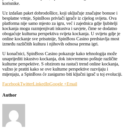
korisnike.
Uz izdašan paket dobrodošlice, koji uključuje značajne bonuse i
besplatne vrtnje, SpinBoss privlači igrače iz cijelog svijeta. Ova
platforma nije samo mjesto za igru, već i zajednica gdje ljubitelji
kockanja mogu razmjenjivati iskustva i savjete, čime se dodatno
obogaćuje kulturna perspektiva svijeta kockanja. U svijetu gdje je
online kockanje sve prisutnije, SpinBoss Casino predstavlja most
između različitih kultura i njihovih odnosa prema igri.
U konačnici, SpinBoss Casino pokazuje kako tehnologija može
unaprijediti iskustvo kockanja, dok istovremeno poštuje različite
kulturne perspektive. S obzirom na rastući trend online kockanja,
važno je pratiti kako se ove kulturne perspektive razvijaju i
mijenjaju, a SpinBoss će zasigurno biti ključni igrač u toj evoluciji.
Facebook
Twitter
LinkedIn
Google +
Email
Author