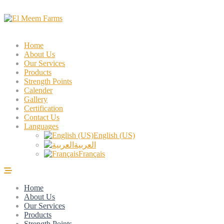
Home
About Us
Our Services
Products
Strength Points
Calender
Gallery
Certification
Contact Us
Languages
English (US)
العربية
Français
Home
About Us
Our Services
Products
Strength Points