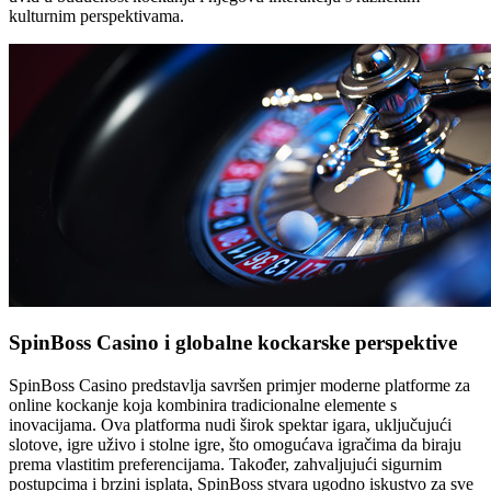
kulturnim perspektivama.
SpinBoss Casino i globalne kockarske perspektive
SpinBoss Casino predstavlja savršen primjer moderne platforme za
online kockanje koja kombinira tradicionalne elemente s
inovacijama. Ova platforma nudi širok spektar igara, uključujući
slotove, igre uživo i stolne igre, što omogućava igračima da biraju
prema vlastitim preferencijama. Također, zahvaljujući sigurnim
postupcima i brzini isplata, SpinBoss stvara ugodno iskustvo za sve