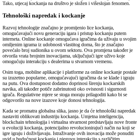
Tako, utjecaj kockanja na društvo je složen i višeslojan fenomen.
Tehnološki napredak i kockanje
Razvoj tehnologije značajno je promijenio lice kockanja,
omogućavajući novu generaciju igara i pristup kockanju putem
interneta. Online kockanje omogućava igračima da uživaju u svojim
omiljenim igrama iz udobnosti vlastitog doma, što je značajno
povećalo broj sudionika u ovom sektoru. Ova promjena također je
otvorila vrata brojnim inovacijama, uključujući igre uživo koje
omogućuju interakciju s dealerima u stvarnom vremenu.
Osim toga, mobilne aplikacije i platforme za online kockanje postale
su izuzetno popularne, omogućavajući igračima da se klade i igraju
na putu. Ova dostupnost dodatno doprinosi širenju kockarskih
navika, ali također potiče zabrinutosti oko ovisnosti i sigurnosti
igrača. Regulativne mjere se stoga moraju prilagoditi kako bi se
odgovorilo na nove izazove koje donosi tehnologija.
Kada se promatra globalna slika, jasno je da će tehnološki napredak
nastaviti oblikovati industriju kockanja. Umjetna inteligencija,
blockchain tehnologija i virtualna stvarnost predstavljaju nove fronte
u evoluciji kockanja, potencijalno revolucionirajući način na koji se
igre igraju i doživljavaju. Istraživanje ovih inovacija može ponuditi
uvid u budućnost kockanja i njegovu interakciju s različitim