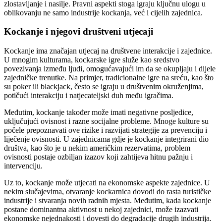
zlostavljanje i nasilje. Pravni aspekti stoga igraju ključnu ulogu u
oblikovanju ne samo industrije kockanja, već i cijelih zajednica.
Kockanje i njegovi društveni utjecaji
Kockanje ima značajan utjecaj na društvene interakcije i zajednice.
U mnogim kulturama, kockarske igre služe kao sredstvo
povezivanja između ljudi, omogućavajući im da se okupljaju i dijele
zajedničke trenutke. Na primjer, tradicionalne igre na sreću, kao što
su poker ili blackjack, često se igraju u društvenim okruženjima,
potičući interakciju i natjecateljski duh među igračima.
Međutim, kockanje također može imati negativne posljedice,
uključujući ovisnost i razne socijalne probleme. Mnoge kulture su
počele prepoznavati ove rizike i razvijati strategije za prevenciju i
liječenje ovisnosti. U zajednicama gdje je kockanje integrirani dio
društva, kao što je u nekim američkim rezervatima, problem
ovisnosti postaje ozbiljan izazov koji zahtijeva hitnu pažnju i
intervenciju.
Uz to, kockanje može utjecati na ekonomske aspekte zajednice. U
nekim slučajevima, otvaranje kockarnica dovodi do rasta turističke
industrije i stvaranja novih radnih mjesta. Međutim, kada kockanje
postane dominantna aktivnost u nekoj zajednici, može izazvati
ekonomske nejednakosti i dovesti do degradacije drugih industrija.