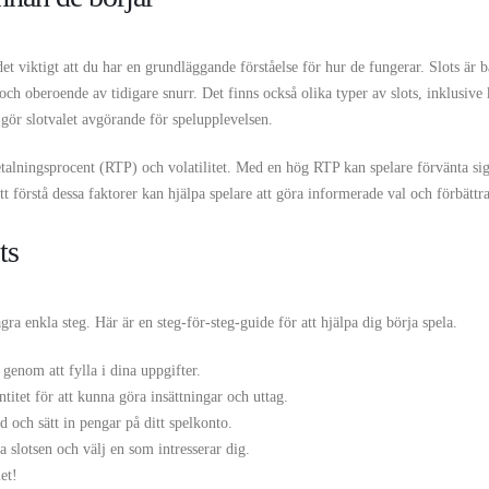
det viktigt att du har en grundläggande förståelse för hur de fungerar. Slots 
 och oberoende av tidigare snurr. Det finns också olika typer av slots, inklusive 
 gör slotvalet avgörande för spelupplevelsen.
betalningsprocent (RTP) och volatilitet. Med en hög RTP kan spelare förvänta sig 
tt förstå dessa faktorer kan hjälpa spelare att göra informerade val och förbättra 
ts
a enkla steg. Här är en steg-för-steg-guide för att hjälpa dig börja spela.
 genom att fylla i dina uppgifter.
titet för att kunna göra insättningar och uttag.
 och sätt in pengar på ditt spelkonto.
 slotsen och välj en som intresserar dig.
et!