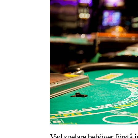
Vad spelare behöver förstå i