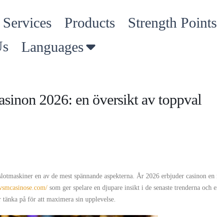
 Services
Products
Strength Points
Us
Languages
 casinon 2026: en översikt av toppval
v slotmaskiner en av de mest spännande aspekterna. År 2026 erbjuder casinon e
/wsmcasinose.com/
som ger spelare en djupare insikt i de senaste trenderna och 
ör tänka på för att maximera sin upplevelse.