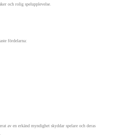
ker och rolig spelupplevelse.
aste fördelarna:
glerat av en erkänd myndighet skyddar spelare och deras
.