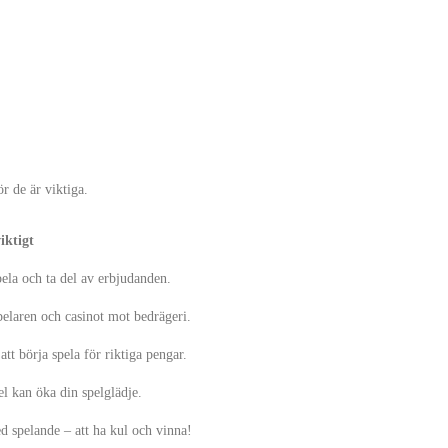
r de är viktiga.
iktigt
pela och ta del av erbjudanden.
elaren och casinot mot bedrägeri.
tt börja spela för riktiga pengar.
pel kan öka din spelglädje.
ed spelande – att ha kul och vinna!