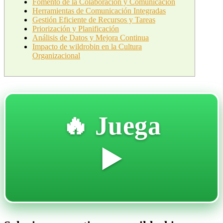
Fomento de la Colaboración y Comunicación
Herramientas de Comunicación Integradas
Gestión Eficiente de Recursos y Tareas
Priorización y Planificación
Análisis de Datos y Mejora Continua
Impacto de wildrobin en la Cultura
Organizacional
🔥 Juega
▶️