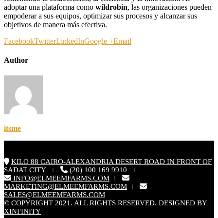
adoptar una plataforma como
wildrobin
, las organizaciones pueden
empoderar a sus equipos, optimizar sus procesos y alcanzar sus
objetivos de manera más efectiva.
Facebook
Twitter
LinkedIn
Google +
Email
Author
itsme
KILO 88 CAIRO-ALEXANDRIA DESERT ROAD IN FRONT OF
SADAT CITY
(20) 100 169 9910
|
|
INFO@ELMEEMFARMS.COM
|
MARKETING@ELMEEMFARMS.COM
|
SALES@ELMEEMFARMS.COM
© COPYRIGHT 2021. ALL RIGHTS RESERVED. DESIGNED BY
XINFINITY