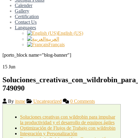
Calender
Gallery
Certification
Contact Us
Languages
English (US)
العربية
Français
[porto_block name="blog-banner"]
15
Jun
Soluciones_creativas_con_wildrobin_para
749090
By
itsme
Uncategorized
0 Comments
Soluciones creativas con wildrobin para impulsar
la productividad y el desarrollo de equipos ágiles
Optimización de Flujos de Trabajo con wildrobin
Integración y Personalización