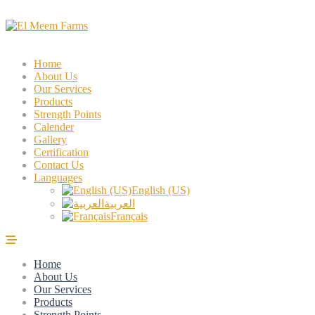
Home
About Us
Our Services
Products
Strength Points
Calender
Gallery
Certification
Contact Us
Languages
English (US)
العربية
Français
Home
About Us
Our Services
Products
Strength Points