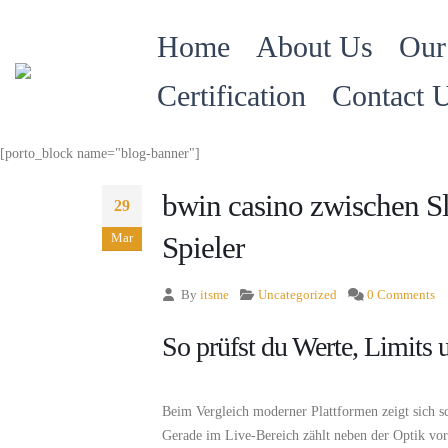
Home
About Us
Our
Certification
Contact 
[porto_block name="blog-banner"]
bwin casino zwischen Slo
29
Mar
Spieler
By
itsme
Uncategorized
0 Comments
So prüfst du Werte, Limits 
Beim Vergleich moderner Plattformen zeigt sich sc
Gerade im Live-Bereich zählt neben der Optik vor 