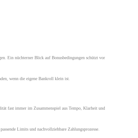
eigen. Ein nüchterner Blick auf Bonusbedingungen schützt vor
den, wenn die eigene Bankroll klein ist.
ualität fast immer im Zusammenspiel aus Tempo, Klarheit und
, passende Limits und nachvollziehbare Zahlungsprozesse.