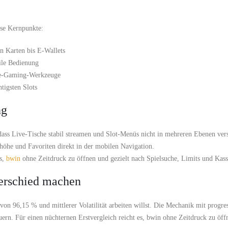
ese Kernpunkte:
 Karten bis E-Wallets
ile Bedienung
le-Gaming-Werkzeuge
htigsten Slots
ng
 dass Live-Tische stabil streamen und Slot-Menüs nicht in mehreren Ebenen vers
zhöhe und Favoriten direkt in der mobilen Navigation.
es,
bwin
ohne Zeitdruck zu öffnen und gezielt nach Spielsuche, Limits und Kas
erschied machen
von 96,15 % und mittlerer Volatilität arbeiten willst. Die Mechanik mit progre
uern. Für einen nüchternen Erstvergleich reicht es, bwin ohne Zeitdruck zu öf