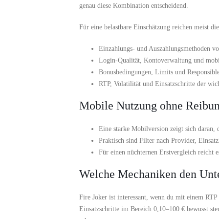
genau diese Kombination entscheidend.
Für eine belastbare Einschätzung reichen meist di
Einzahlungs- und Auszahlungsmethoden von
Login-Qualität, Kontoverwaltung und mob
Bonusbedingungen, Limits und Responsib
RTP, Volatilität und Einsatzschritte der wic
Mobile Nutzung ohne Reibu
Eine starke Mobilversion zeigt sich daran,
Praktisch sind Filter nach Provider, Einsat
Für einen nüchternen Erstvergleich reicht 
Welche Mechaniken den Unt
Fire Joker ist interessant, wenn du mit einem RTP 
Einsatzschritte im Bereich 0,10–100 € bewusst ste