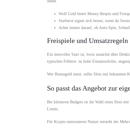
sehen.
Wolf Gold bietet Money-Respin und Freispiel
Starburst eignet sich besser, wenn du Sessio
Achte immer darauf, ob Auto-Spin, Schnellsp
Freispiele und Umsatzregeln
Ein sinnvoller Start ist, bwin zunächst über Desk
typischen Fehlern: zu hohe Einsatzschritte, ungeei
Wer Bonusgeld nutzt, sollte Slots mit bekannten K
So passt das Angebot zur eig
Bei kleineren Budgets ist die Wahl eines Slots m
Limits.
Für Krypto-interessierte Nutzer entsteht der Meh