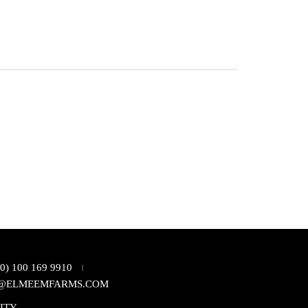
0) 100 169 9910
|
@ELMEEMFARMS.COM
ITY