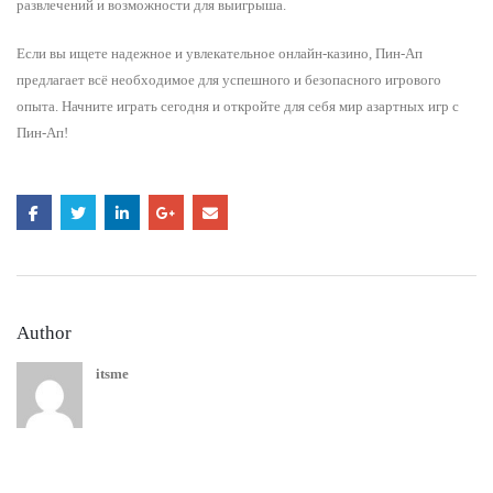
развлечений и возможности для выигрыша.
Если вы ищете надежное и увлекательное онлайн-казино, Пин-Ап
предлагает всё необходимое для успешного и безопасного игрового
опыта. Начните играть сегодня и откройте для себя мир азартных игр с
Пин-Ап!
Author
itsme