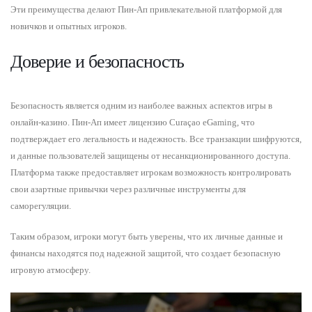
Эти преимущества делают Пин-Ап привлекательной платформой для
новичков и опытных игроков.
Доверие и безопасность
Безопасность является одним из наиболее важных аспектов игры в
онлайн-казино. Пин-Ап имеет лицензию Curaçao eGaming, что
подтверждает его легальность и надежность. Все транзакции шифруются,
и данные пользователей защищены от несанкционированного доступа.
Платформа также предоставляет игрокам возможность контролировать
свои азартные привычки через различные инструменты для
саморегуляции.
Таким образом, игроки могут быть уверены, что их личные данные и
финансы находятся под надежной защитой, что создает безопасную
игровую атмосферу.