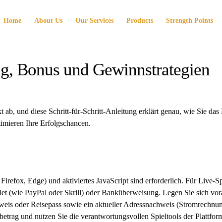
Home
About Us
Our Services
Products
Strength Points
g, Bonus und Gewinnstrategien
 ab, und diese Schritt-für-Schritt-Anleitung erklärt genau, wie Sie da
timieren Ihre Erfolgschancen.
irefox, Edge) und aktiviertes JavaScript sind erforderlich. Für Live-Sp
t (wie PayPal oder Skrill) oder Banküberweisung. Legen Sie sich vora
usweis oder Reisepass sowie ein aktueller Adressnachweis (Stromrechn
zbetrag und nutzen Sie die verantwortungsvollen Spieltools der Plattfor