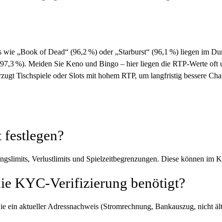
 wie „Book of Dead“ (96,2 %) oder „Starburst“ (96,1 %) liegen im Durc
97,3 %). Meiden Sie Keno und Bingo – hier liegen die RTP‑Werte oft u
vorzugt Tischspiele oder Slots mit hohem RTP, um langfristig bessere Ch
 festlegen?
lungslimits, Verlustlimits und Spielzeitbegrenzungen. Diese können im 
e KYC‑Verifizierung benötigt?
owie ein aktueller Adressnachweis (Stromrechnung, Bankauszug, nicht ä