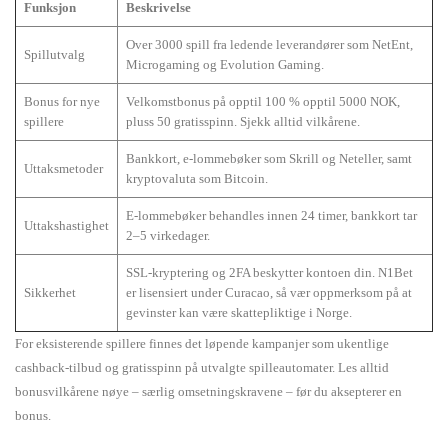
Funksjon
Beskrivelse
Over 3000 spill fra ledende leverandører som NetEnt,
Spillutvalg
Microgaming og Evolution Gaming.
Bonus for nye
Velkomstbonus på opptil 100 % opptil 5000 NOK,
spillere
pluss 50 gratisspinn. Sjekk alltid vilkårene.
Bankkort, e-lommebøker som Skrill og Neteller, samt
Uttaksmetoder
kryptovaluta som Bitcoin.
E-lommebøker behandles innen 24 timer, bankkort tar
Uttakshastighet
2–5 virkedager.
SSL-kryptering og 2FA beskytter kontoen din. N1Bet
Sikkerhet
er lisensiert under Curacao, så vær oppmerksom på at
gevinster kan være skattepliktige i Norge.
For eksisterende spillere finnes det løpende kampanjer som ukentlige
cashback-tilbud og gratisspinn på utvalgte spilleautomater. Les alltid
bonusvilkårene nøye – særlig omsetningskravene – før du aksepterer en
bonus.