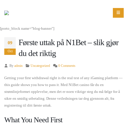
[porto_block name="blog-banner"]
Første uttak på N1Bet – slik gjør
09
du det riktig
Oct
By
admin
Uncategorized
0 Comments
Getting your first withdrawal right is the real test of any iGaming platform —
this guide shows you how to pass it. Med N1Bet casino får du en
strømlinjeformet opplevelse, men det er noen viktige steg du må følge for å
sikre en smidig utbetaling. Denne veiledningen tar deg gjennom alt, fra
registrering til ditt første uttak.
What You Need First