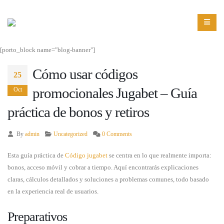
[porto_block name="blog-banner"]
Cómo usar códigos
25
promocionales Jugabet – Guía
Oct
práctica de bonos y retiros
By
admin
Uncategorized
0 Comments
Esta guía práctica de
Código jugabet
se centra en lo que realmente importa:
bonos, acceso móvil y cobrar a tiempo. Aquí encontrarás explicaciones
claras, cálculos detallados y soluciones a problemas comunes, todo basado
en la experiencia real de usuarios.
Preparativos