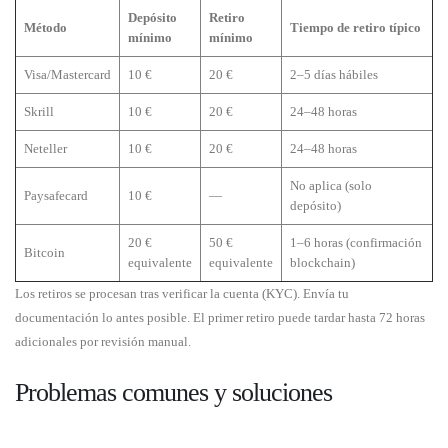
Depósito
Retiro
Método
Tiempo de retiro típico
mínimo
mínimo
Visa/Mastercard
10 €
20 €
2–5 días hábiles
Skrill
10 €
20 €
24–48 horas
Neteller
10 €
20 €
24–48 horas
No aplica (solo
Paysafecard
10 €
—
depósito)
20 €
50 €
1–6 horas (confirmación
Bitcoin
equivalente
equivalente
blockchain)
Los retiros se procesan tras verificar la cuenta (KYC). Envía tu
documentación lo antes posible. El primer retiro puede tardar hasta 72 horas
adicionales por revisión manual.
Problemas comunes y soluciones