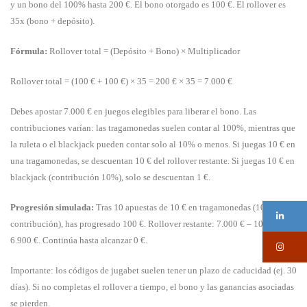
y un bono del 100% hasta 200 €. El bono otorgado es 100 €. El rollover es
35x (bono + depósito).
Fórmula:
Rollover total = (Depósito + Bono) × Multiplicador
Rollover total = (100 € + 100 €) × 35 = 200 € × 35 = 7.000 €
Debes apostar 7.000 € en juegos elegibles para liberar el bono. Las
contribuciones varían: las tragamonedas suelen contar al 100%, mientras que
la ruleta o el blackjack pueden contar solo al 10% o menos. Si juegas 10 € en
una tragamonedas, se descuentan 10 € del rollover restante. Si juegas 10 € en
blackjack (contribución 10%), solo se descuentan 1 €.
Progresión simulada:
Tras 10 apuestas de 10 € en tragamonedas (100%
Li
contribución), has progresado 100 €. Rollover restante: 7.000 € – 100 € =
6.900 €. Continúa hasta alcanzar 0 €.
In
Importante: los códigos de jugabet suelen tener un plazo de caducidad (ej. 30
días). Si no completas el rollover a tiempo, el bono y las ganancias asociadas
se pierden.