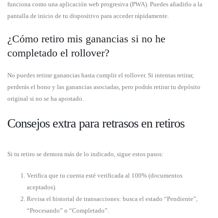
funciona como una aplicación web progresiva (PWA). Puedes añadirlo a la
pantalla de inicio de tu dispositivo para acceder rápidamente.
¿Cómo retiro mis ganancias si no he
completado el rollover?
No puedes retirar ganancias hasta cumplir el rollover. Si intentas retirar,
perderás el bono y las ganancias asociadas, pero podrás retirar tu depósito
original si no se ha apostado.
Consejos extra para retrasos en retiros
Si tu retiro se demora más de lo indicado, sigue estos pasos:
Verifica que tu cuenta esté verificada al 100% (documentos
aceptados).
Revisa el historial de transacciones: busca el estado “Pendiente”,
“Procesando” o “Completado”.