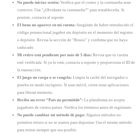
No puedo iniciar sesión:
Verifica que el correo y la contraseña sean
correctos. Usa “¿Olvidaste tu contraseña?” para restablecerla. Si
persiste, contacta al soporte.
El bono no aparece en mi cuenta:
Asegúrate de haber introducido el
código promocional jugabet sin depósito en el momento del registro
o depósito. Revisa la sección de “Bonos” y confirma que no haya
caducado.
Mi retiro está pendiente por más de 5 días:
Revisa que tu cuenta
esté verificada. Si ya lo está, contacta a soporte y proporciona el ID de
la transacción.
El juego no carga o se congela:
Limpia la caché del navegador o
prueba en modo incógnito. Si usas móvil, cierra otras aplicaciones
para liberar memoria.
Recibo un error “País no permitido”:
La plataforma no acepta
jugadores de ciertos países. Verifica los términos antes de registrarte.
No puedo cambiar mi método de pago:
Algunos métodos no
permiten retiros si no se usaron para depositar. Usa el mismo método
para retirar siempre que sea posible.