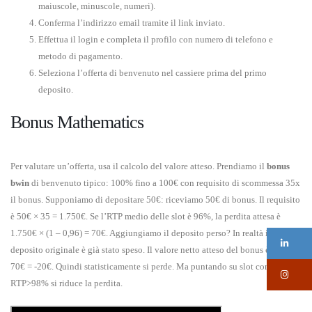
maiuscole, minuscole, numeri).
Conferma l’indirizzo email tramite il link inviato.
Effettua il login e completa il profilo con numero di telefono e
metodo di pagamento.
Seleziona l’offerta di benvenuto nel cassiere prima del primo
deposito.
Bonus Mathematics
Per valutare un’offerta, usa il calcolo del valore atteso. Prendiamo il
bonus
bwin
di benvenuto tipico: 100% fino a 100€ con requisito di scommessa 35x
il bonus. Supponiamo di depositare 50€: riceviamo 50€ di bonus. Il requisito
è 50€ × 35 = 1.750€. Se l’RTP medio delle slot è 96%, la perdita attesa è
1.750€ × (1 – 0,96) = 70€. Aggiungiamo il deposito perso? In realtà il
Li
deposito originale è già stato speso. Il valore netto atteso del bonus è 50€ –
70€ = -20€. Quindi statisticamente si perde. Ma puntando su slot con
In
RTP>98% si riduce la perdita.