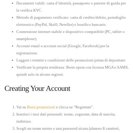
Documenti validi: carta d’identità, passaporto o patente di guida per
la verifica KYC.
Metodo di pagamento verificato: carta di credito/debito, portafoglio
elettronico (PayPal, Skrill, Neteller) o bonifico bancario.
Connessione internet stabile e dispositivo compatibile (PC, tablet o
smartphone).
Account email o account social (Google, Facebook) per la
registrazione.
Leggere i termini e condizioni delle promozioni prima di depositare.
Verificare la propria residenza: Bwin opera con licenza MGA e AAMS,
quindi solo in alcune regioni.
Creating Your Account
Vai su
Bwin promozioni
e clicca su “Registrati”.
Inserisci i tuoi dati personali: nome, cognome, data di nascita,
indirizzo.
Scegli un nome utente e una password sicura (almeno 8 caratteri,