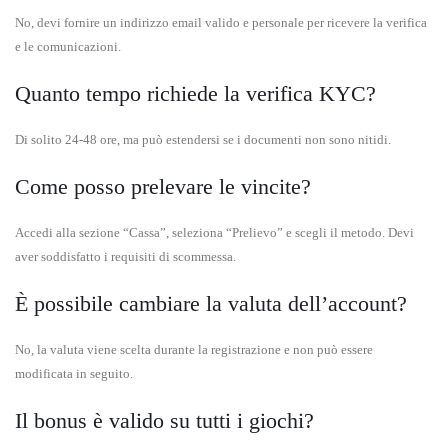
No, devi fornire un indirizzo email valido e personale per ricevere la verifica
e le comunicazioni.
Quanto tempo richiede la verifica KYC?
Di solito 24-48 ore, ma può estendersi se i documenti non sono nitidi.
Come posso prelevare le vincite?
Accedi alla sezione “Cassa”, seleziona “Prelievo” e scegli il metodo. Devi
aver soddisfatto i requisiti di scommessa.
È possibile cambiare la valuta dell’account?
No, la valuta viene scelta durante la registrazione e non può essere
modificata in seguito.
Il bonus è valido su tutti i giochi?