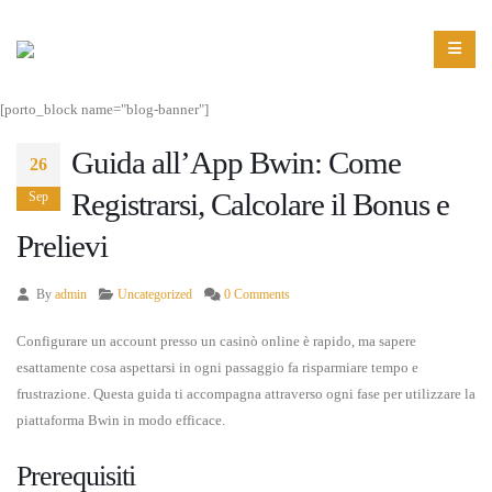
[porto_block name="blog-banner"]
Guida all’App Bwin: Come
26
Registrarsi, Calcolare il Bonus e
Sep
Prelievi
By
admin
Uncategorized
0 Comments
Configurare un account presso un casinò online è rapido, ma sapere
esattamente cosa aspettarsi in ogni passaggio fa risparmiare tempo e
frustrazione. Questa guida ti accompagna attraverso ogni fase per utilizzare la
piattaforma Bwin in modo efficace.
Prerequisiti