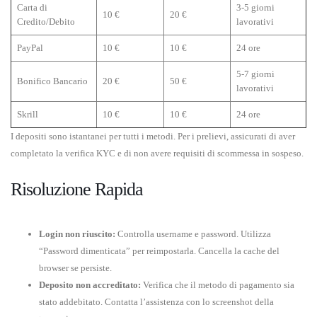
Carta di
3-5 giorni
10 €
20 €
Credito/Debito
lavorativi
PayPal
10 €
10 €
24 ore
5-7 giorni
Bonifico Bancario
20 €
50 €
lavorativi
Skrill
10 €
10 €
24 ore
I depositi sono istantanei per tutti i metodi. Per i prelievi, assicurati di aver
completato la verifica KYC e di non avere requisiti di scommessa in sospeso.
Risoluzione Rapida
Login non riuscito:
Controlla username e password. Utilizza
“Password dimenticata” per reimpostarla. Cancella la cache del
browser se persiste.
Deposito non accreditato:
Verifica che il metodo di pagamento sia
stato addebitato. Contatta l’assistenza con lo screenshot della