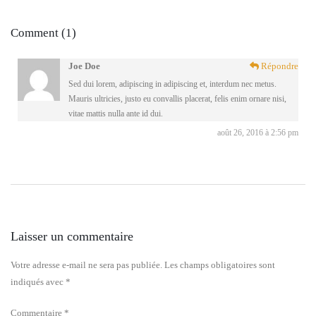
Comment (1)
Joe Doe
Répondre
Sed dui lorem, adipiscing in adipiscing et, interdum nec metus.
Mauris ultricies, justo eu convallis placerat, felis enim ornare nisi,
vitae mattis nulla ante id dui.
août 26, 2016 à 2:56 pm
Laisser un commentaire
Votre adresse e-mail ne sera pas publiée.
Les champs obligatoires sont
indiqués avec
*
Commentaire
*