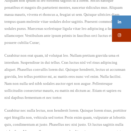
Aliquam non ipsum id leo eleifend sagittis id a lorem. Sociis natoque
penatibus et magnis dis parturient montes, nascetur ridiculus mus. Aliquam
massa mauris, viverra et rhoncus a, feugiat ut sem. Quisque ultricies diam
tempus quam molestie vitae sodales dolor sagittis. Praesent commodo
Li
sodales purus. Maecenas scelerisque ligula vitae leo adipiscing a facilisis nisl
In
ullamcorper. Vestibulum ante ipsum primis in faucibus orci luctus et ultrices
posuere cubilia Curae;
Curabitur non erat quam, id volutpat leo. Nullam pretium gravida urna et
interdum. Suspendisse in dui tellus. Cras luctus nisl vel risus adipiscing
aliquet. Phasellus convallis lorem dui. Quisque hendrerit, lectus ut accumsan
gravida, leo tellus porttitor mi, ac mattis eros nunc vel enim. Nulla facilisi.
Nam non nulla sed nibh sodales auctor eget non augue. Pellentesque
sollicitudin consectetur mauris, eu mattis mi dictum ac. Etiam et sapien eu
nisl dapibus fermentum et nec tortor.
Curabitur nec nulla lectus, non hendrerit lorem. Quisque lorem risus, porttitor
eget fringilla non, vehicula sed tortor. Proin enim quam, vulputate at lobortis
quis, condimentum at justo. Phasellus nec nisi justo. Ut luctus sagittis nulla