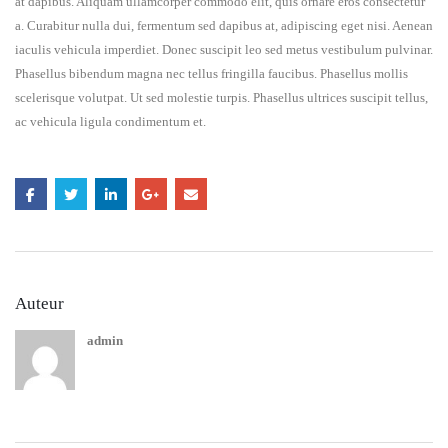
at dapibus. Aliquam ullamcorper commodo elit, quis ornare eros consectetur
a. Curabitur nulla dui, fermentum sed dapibus at, adipiscing eget nisi. Aenean
iaculis vehicula imperdiet. Donec suscipit leo sed metus vestibulum pulvinar.
Phasellus bibendum magna nec tellus fringilla faucibus. Phasellus mollis
scelerisque volutpat. Ut sed molestie turpis. Phasellus ultrices suscipit tellus,
ac vehicula ligula condimentum et.
Auteur
admin