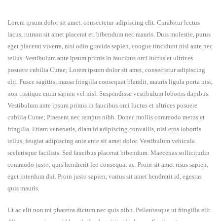
Lorem ipsum dolor sit amet, consectetur adipiscing elit. Curabitur lectus
lacus, rutrum sit amet placerat et, bibendum nec mauris. Duis molestie, purus
eget placerat viverra, nisi odio gravida sapien, congue tincidunt nisl ante nec
tellus. Vestibulum ante ipsum primis in faucibus orci luctus et ultrices
posuere cubilia Curae; Lorem ipsum dolor sit amet, consectetur adipiscing
elit. Fusce sagittis, massa fringilla consequat blandit, mauris ligula porta nisi,
non tristique enim sapien vel nisl. Suspendisse vestibulum lobortis dapibus.
Vestibulum ante ipsum primis in faucibus orci luctus et ultrices posuere
cubilia Curae; Praesent nec tempus nibh. Donec mollis commodo metus et
fringilla. Etiam venenatis, diam id adipiscing convallis, nisi eros lobortis
tellus, feugiat adipiscing ante ante sit amet dolor. Vestibulum vehicula
scelerisque facilisis. Sed faucibus placerat bibendum. Maecenas sollicitudin
commodo justo, quis hendrerit leo consequat ac. Proin sit amet risus sapien,
eget interdum dui. Proin justo sapien, varius sit amet hendrerit id, egestas
quis mauris.
Ut ac elit non mi pharetra dictum nec quis nibh. Pellentesque ut fringilla elit.